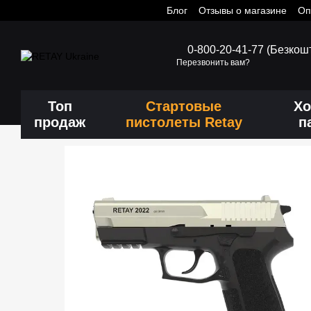
Блог
Отзывы о магазине
Оп
Перейти к основному контенту
0-800-20-41-77 (Безкош
Перезвонить вам?
Топ
Стартовые
Хо
продаж
пистолеты Retay
п