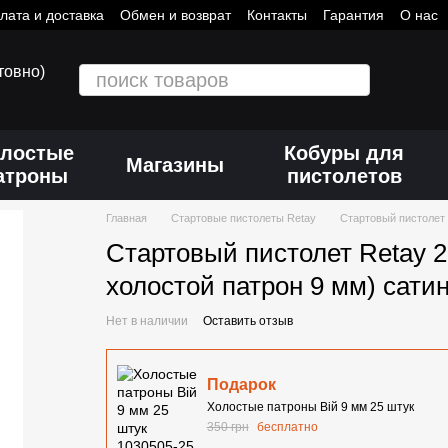
лата и доставка
Обмен и возврат
Контакты
Гарантия
О нас
товно)
лостые
Кобуры для
Магазины
атроны
пистолетов
Главная
Стартовые пистолеты Retay
Стартовый пистолет 
Стартовый пистолет Retay 2
холостой патрон 9 мм) сати
Нет в наличии
Оставить отзыв
Подарок
Холостые патроны Вій 9 мм 25 штук
350 грн
бесплатно