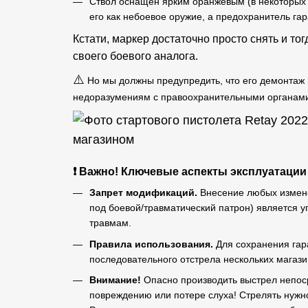
Ствол оснащен ярким оранжевым (в некоторых
его как небоевое оружие, а предохранитель га
Кстати, маркер достаточно просто снять и тог
своего боевого аналога.
⚠️
Но мы должны предупредить, что его демонтаж и
недоразумениям с правоохранительными органами
❗ Важно! Ключевые аспекты эксплуатации 
Запрет модификаций.
Внесение любых измене
под боевой/травматический патрон) является у
травмам.
Правила использования.
Для сохранения гар
последовательного отстрела нескольких магази
Внимание!
Опасно производить выстрел непоср
повреждению или потере слуха! Стрелять нужно