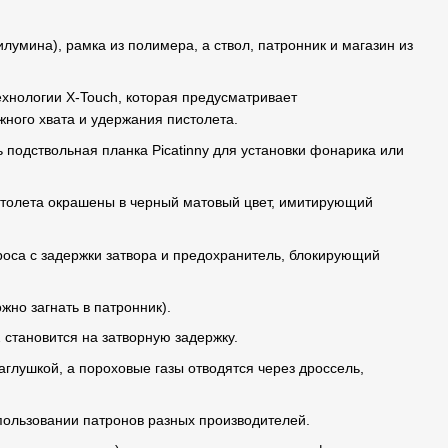
илумина), рамка из полимера, а ствол, патронник и магазин из
хнологии X-Touch, которая предусматривает
ного хвата и удержания пистолета.
ть подствольная планка Picatinny для установки фонарика или
истолета окрашены в черный матовый цвет, имитирующий
роса с задержки затвора и предохранитель, блокирующий
жно загнать в патронник).
 становится на затворную задержку.
аглушкой, а пороховые газы отводятся через дроссель,
пользовании патронов разных производителей.