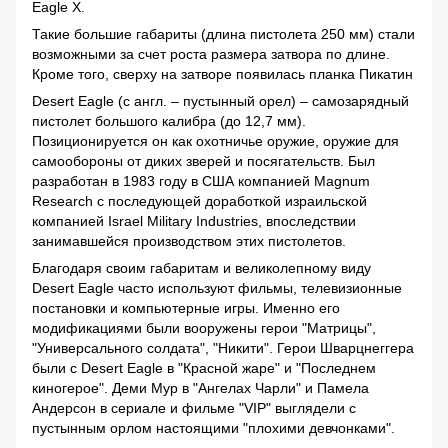
Eagle X.
Такие большие габариты (длина пистолета 250 мм) стали
возможными за счет роста размера затвора по длине.
Кроме того, сверху на затворе появилась планка Пикатин
Desert Eagle (с англ. – пустынный орел) – самозарядный
пистолет большого калибра (до 12,7 мм).
Позиционируется он как охотничье оружие, оружие для
самообороны от диких зверей и посягательств. Был
разработан в 1983 году в США компанией Magnum
Research с последующей доработкой израильской
компанией Israel Military Industries, впоследствии
занимавшейся производством этих пистолетов.
Благодаря своим габаритам и великолепному виду
Desert Eagle часто используют фильмы, телевизионные
постановки и компьютерные игры. Именно его
модификациями были вооружены герои "Матрицы",
"Универсального солдата", "Никити". Герои Шварцнеггера
были с Desert Eagle в "Красной жаре" и "Последнем
киногерое". Деми Мур в "Ангелах Чарли" и Памела
Андерсон в сериале и фильме "VIP" выглядели с
пустынным орлом настоящими "плохими девчонками".