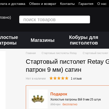
лата и доставка
Обмен и возврат
Контакты
Гарантия
О нас
товно)
лостые
Кобуры для
Магазины
атроны
пистолетов
Главная
Стартовые пистолеты Retay
Стартовый пистолет 
Стартовый пистолет Retay G
патрон 9 мм) сатин
Нет в наличии
1 отзыв
Подарок
Холостые патроны Вій 9 мм 25 штук
350 грн
бесплатно