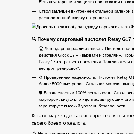
Есть двусторонняя защелка при нажатии на кот
Ствол заглушен внутренней стальной каленой з
расположенный вверху патронника.
🔍 Почему стартовый пистолет Retay G17
🏆 Легендарная реалистичность: Пистолет почт
действия Glock 17 – «выхвати и стреляй». Проц
Глоку 17-го третьего поколения.Пользователи о
вес для тренировок".
⚙️ Проверенная надежность: Пистолет Retay G
более 5000 выстрелов. Стальной магазин вме
🛡️ Безопасность и 100% легальность: Ствол о
маркером, визуально идентифицирующим его к
гарантирует высокий уровень безопасности.
Кстати, маркер достаточно просто снять и тог
своего боевого аналога.
⚠️
Но мы должны предупредить, что его демонтаж и