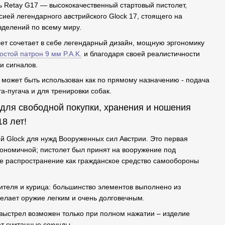
ь Retay G17 — высококачественный стартовый пистолет,
ей легендарного австрийского Glock 17, стоящего на
зделений по всему миру.
ет сочетает в себе легендарный дизайн, мощную эргономику
остой патрон 9 мм P.A.K.
и благодаря своей реалистичности
и сигналов.
 может быть использован как по прямому назначению - подача
та-пугача и для тренировки собак.
для свободной покупки, хранения и ношения
8 лет!
ой Glock для нужд Вооруженных сил Австрии. Это первая
гономичной; пистолет был принят на вооружение под
е распространение как гражданское средство самообороны
теля и курица: большинство элементов выполнено из
 делает оружие легким и очень долговечным.
– выстрел возможен только при полном нажатии – изделие
ет считанные секунды.