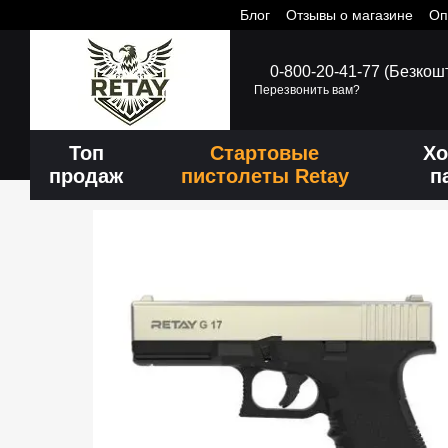
Блог
Отзывы о магазине
Оп
Перейти к основному контенту
0-800-20-41-77 (Безкош
Перезвонить вам?
Топ
Стартовые
Хо
продаж
пистолеты Retay
п