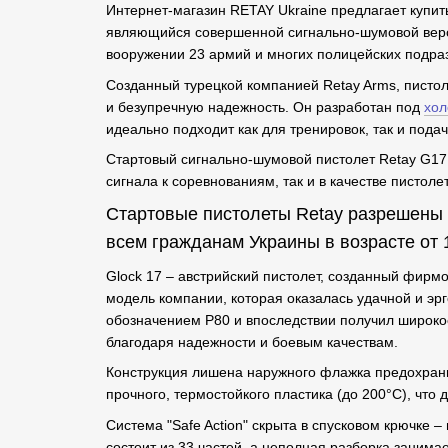
Интернет-магазин RETAY Ukraine предлагает купит
являющийся совершенной сигнально-шумовой верси
вооружении 23 армий и многих полицейских подра
Созданный турецкой компанией Retay Arms, пистол
и безупречную надежность. Он разработан под
хол
идеально подходит как для тренировок, так и подач
Стартовый сигнально-шумовой пистолет Retay G17
сигнала к соревнованиям, так и в качестве пистоле
Стартовые пистолеты Retay разрешены 
всем гражданам Украины в возрасте от 1
Glock 17 – австрийский пистолет, созданный фирм
модель компании, которая оказалась удачной и эр
обозначением P80 и впоследствии получил широко
благодаря надежности и боевым качествам.
Конструкция лишена наружного флажка предохрани
прочного, термостойкого пластика (до 200°C), что
Система "Safe Action" скрыта в спусковом крючке 
состоит из 33 частей, а неполная разборка занима