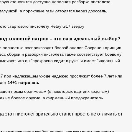
орую становится доступна неполная разборка пистолета.
аглушкой, а пороховые газы отводятся через дроссель,
 под холостой патрон – это ваш идеальный выбор?
и полностью воспроизводит боевой аналог. Сохранен принцип
есс сборки и разборки пистолета также соответствует боевому
тмечают, что он "прекрасно сидит в руке" и имеет "идеальный
17 при надлежащем уходе надежно прослужит более 7 лет или
щает
14+1 патронов.
снащен ярким оранжевым (в некоторых партиях красным)
ак не боевое оружие, а фирменный предохранитель
да этот пистолет зрительно станет просто не отличить от
ли окрашивание крайне опасно, так как может привести к