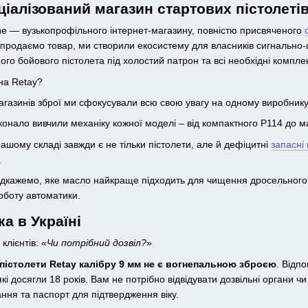
іалізований магазин стартових пістолетів
e — вузькопрофільного інтернет-магазину, повністю присвяченого
 продаємо товар, ми створили екосистему для власників сигнально-
ого бойового пістолета під холостий патрон та всі необхідні компле
на Retay?
агазинів зброї ми сфокусували всю свою увагу на одному виробнику
конало вивчили механіку кожної моделі – від компактного P114 до м
нашому складі завжди є не тільки пістолети, але й дефіцитні
запасні
.
ідкажемо, яке масло найкраще підходить для чищення дросельного 
оботу автоматики.
а в Україні
лієнтів: «
Чи потрібний дозвіл?
»
пістолети Retay калібру 9 мм не є вогнепальною зброєю
. Відп
і досягли 18 років. Вам не потрібно відвідувати дозвільні органи чи
ння та паспорт для підтвердження віку.