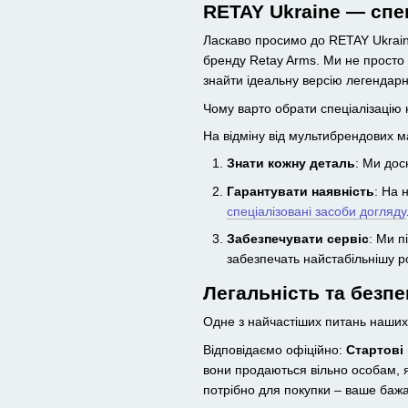
RETAY Ukraine — спец
Ласкаво просимо до RETAY Ukrain
бренду Retay Arms. Ми не просто
знайти ідеальну версію легендарн
Чому варто обрати спеціалізацію 
На відміну від мультибрендових м
Знати кожну деталь
: Ми дос
Гарантувати наявність
: На 
спеціалізовані засоби догляду
Забезпечувати сервіс
: Ми п
забезпечать найстабільнішу р
Легальність та безпек
Одне з найчастіших питань наших к
Відповідаємо офіційно:
Стартові 
вони продаються вільно особам, як
потрібно для покупки – ваше бажа