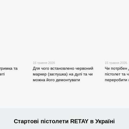
15 травня 2026
15 травня 2026
тримка та
Для чого встановлено червоний
Чи потрібен 
еті
маркер (заглушка) на дулі та чи
пістолет та 
можна його демонтувати
переробити 
Стартові пістолети RETAY в Україні