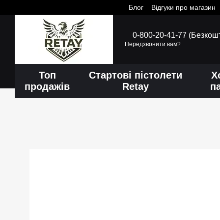
Блог
Відгуки про магазин
Перейти до основного контенту
0-800-20-41-77 (Безкош
Передзвонити вам?
Топ
Стартові пістолети
Х
продажів
Retay
п