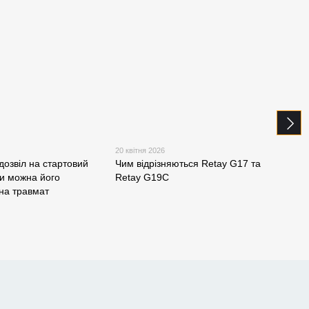
20 квітня 2026
10 кв
дозвіл на стартовий
Чим відрізняються Retay G17 та
Наві
чи можна його
Retay G19C
піст
на травмат
17 з
вико