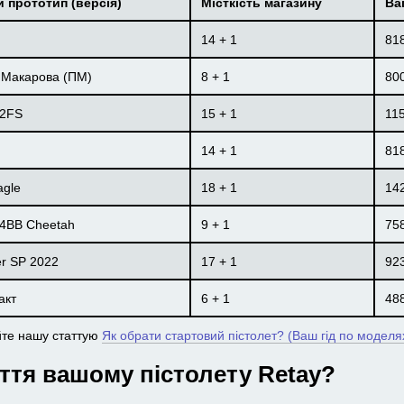
 прототип (версія)
Місткість магазину
Ваг
14 + 1
81
 Макарова (ПМ)
8 + 1
80
92FS
15 + 1
11
14 + 1
81
agle
18 + 1
14
84BB Cheetah
9 + 1
75
r SP 2022
17 + 1
92
акт
6 + 1
48
йте нашу статтую
Як обрати стартовий пістолет? (Ваш гід по моделя
ття вашому пістолету Retay?