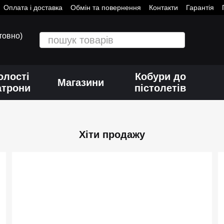
Оплата і доставка
Обмін та повернення
Контакти
Гарантія
товно)
олості
Кобури до
Магазини
атрони
пістолетів
Хіти продажу