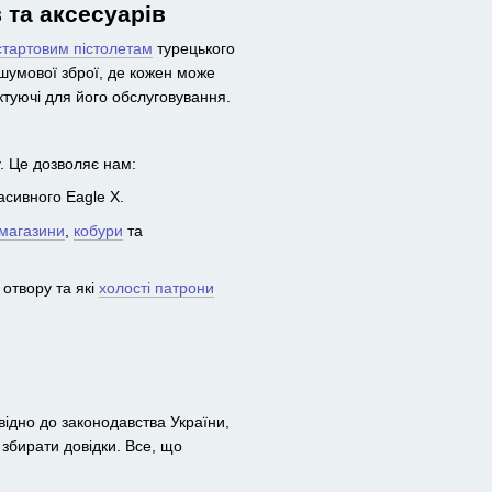
 та аксесуарів
стартовим пістолетам
турецького
шумової зброї, де кожен може
ктуючі для його обслуговування.
. Це дозволяє нам:
асивного Eagle X.
 магазини
,
кобури
та
отвору та які
холості патрони
овідно до законодавства України,
 збирати довідки. Все, що