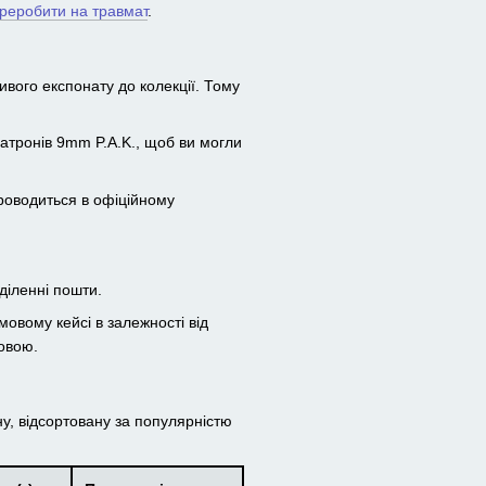
ереробити на травмат
.
ивого експонату до колекції. Тому
атронів 9mm P.A.K., щоб ви могли
проводиться в офіційному
діленні пошти.
мовому кейсі в залежності від
мовою.
, відсортовану за популярністю