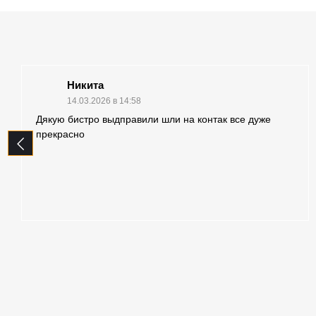
Никита
14.03.2026 в 14:58
Дякую бистро выдправили шли на контак все дуже
прекрасно