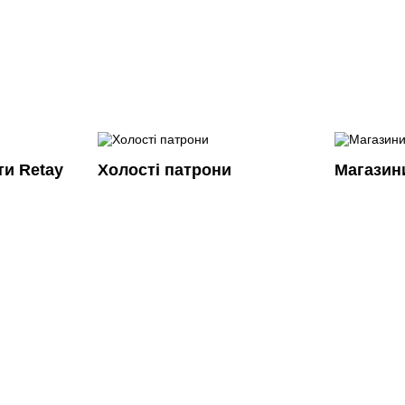
ти Retay
Холості патрони
Магазин