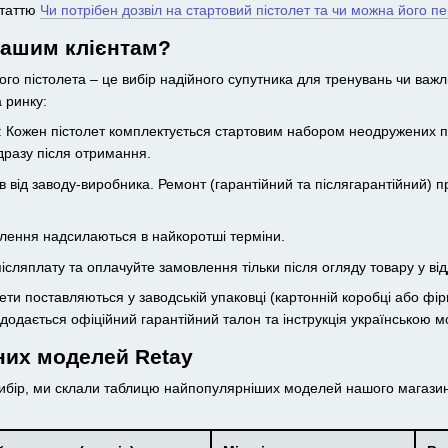
статтю
Чи потрібен дозвіл на стартовий пістолет та чи можна його п
ашим клієнтам?
го пістолета – це вибір надійного супутника для тренувань чи важл
 ринку:
к: Кожен пістолет комплектується стартовим набором неодружених п
дразу після отримання.
ів від заводу-виробника. Ремонт (гарантійний та післягарантійний) 
влення надсилаються в найкоротші терміни.
післяплату та оплачуйте замовлення тільки після огляду товару у від
ети поставляються у заводській упаковці (картонній коробці або фір
 додається офіційний гарантійний талон та інструкція українською 
них моделей Retay
ибір, ми склали таблицю найпопулярніших моделей нашого магазину