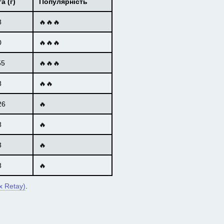
а (г)
Популярність
8
🔥🔥🔥
0
🔥🔥🔥
55
🔥🔥🔥
8
🔥🔥
26
🔥
8
🔥
3
🔥
8
🔥
х Retay)
.