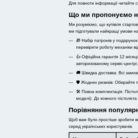
Для повноти інформації читайте 
Що ми пропонуємо н
Ми розуміємо, що купівля стартово
ми підготували найкращі умови на
🎁 Набір патронів у подаруно
перевірити роботу механіки ві
👍 Офіційна гарантія 12 місяц
авторизованому сервіс-центрі.
🚚 Швидка доставка: Всі замо
🛡️ Жодних ризиків: Обирайте 
🛠 Повна комплектація: Пістол
моделі). До кожного пістолета
Порівняння популяр
Щоб вам було простіше зробити в
серед українських користувачів.