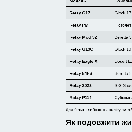
Модель
Бойовий
Retay G17
Glock 17
Retay PM
Пістолет
Retay Mod 92
Beretta 
Retay G19C
Glock 19
Retay Eagle X
Desert E
Retay 84FS
Beretta 
Retay 2022
SIG Saue
Retay P114
Субкомп
Для більш глибокого аналізу чита
Як подовжити жи