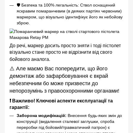
🛡️ Безпека та 100% легальність: Ствол оснащений
яскравим помаранчевим (в деяких партіях червоним)
маркером, що візуально ідентифікує його як небойову
зброю.
До речі, маркер досить просто зняти і тоді пістолет
візуально стане просто не відрізнити від свого
бойового аналога.
⚠️ Але маємо Вас попередити, що його
демонтаж або зафарбовування є вкрай
небезпечним бо може призвести до
непорозумінь з правоохоронними органами!
❗ Важливо! Ключові аспекти експлуатації та
гарантії:
Заборона модифікацій:
Внесення будь-яких змін до
конструкції (видалення сталевої заглушки, спроба
переробки під бойовий/травматичний патрон) є