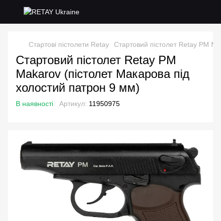
Стартові пістолети Retay
Стартовий пістолет Retay PM Ma
Стартовий пістолет Retay PM
Makarov (пістолет Макарова під
холостий патрон 9 мм)
В наявності
Артикул:
11950975