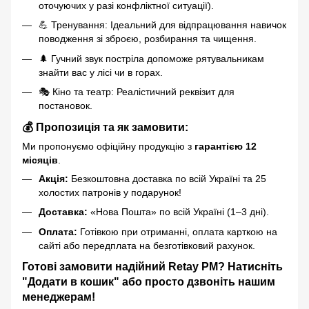
оточуючих у разі конфліктної ситуації).
💪 Тренування: Ідеальний для відпрацювання навичок
поводження зі зброєю, розбирання та чищення.
🌲 Гучний звук постріла допоможе рятувальникам
знайти вас у лісі чи в горах.
🎭 Кіно та театр: Реалістичний реквізит для
постановок.
💰 Пропозиція та як замовити:
Ми пропонуємо офіційну продукцію з
гарантією 12
місяців
.
Акція:
Безкоштовна доставка по всій Україні та 25
холостих патронів у подарунок!
Доставка:
«Нова Пошта» по всій Україні (1–3 дні).
Оплата:
Готівкою при отриманні, оплата карткою на
сайті або передплата на безготівковий рахунок.
Готові замовити надійний Retay PM? Натисніть
"Додати в кошик" або просто дзвоніть нашим
менеджерам!