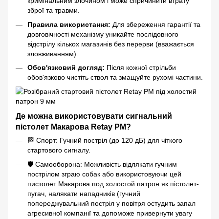
кримінальним злочином і може спричинити втрату
зброї та травми.
Правила використання:
Для збереження гарантії та
довговічності механізму уникайте послідовного
відстрілу кількох магазинів без перерви (вважається
зловживанням).
Обов'язковий догляд:
Після кожної стрільби
обов'язково чистіть ствол та змащуйте рухомі частини.
Де можна використовувати сигнальний
пістолет Макарова Retay PM?
🏁 Спорт: Гучний постріл (до 120 дБ) для чіткого
стартового сигналу.
🛡️ Самооборона: Можливість відлякати гучним
пострілом зграю собак або використовуючи цей
пистолет Макарова под холостой патрон як пістолет-
пугач, налякати нападників (гучний
попереджувальний постріл у повітря остудить запал
агресивної компанії та допоможе привернути увагу