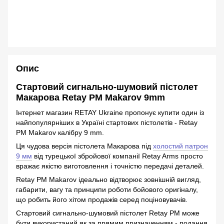
Опис
Стартовий сигнально-шумовий пістолет
Макарова Retay PM Makarov 9mm
Інтернет магазин RETAY Ukraine пропонує купити один із
найпопулярніших в Україні стартових пістолетів - Retay
PM Makarov калібру 9 mm.
Ця чудова версія пістолета Макарова під
холостий патрон
9 мм
від турецької збройової компанії Retay Arms просто
вражає якістю виготовлення і точністю передачі деталей.
Retay PM Makarov ідеально відтворює зовнішній вигляд,
габарити, вагу та принципи роботи бойового оригіналу,
що робить його хітом продажів серед поціновувачів.
Стартовий сигнально-шумовий пістолет Retay PM може
бути використаний як за прямим призначенням - подання