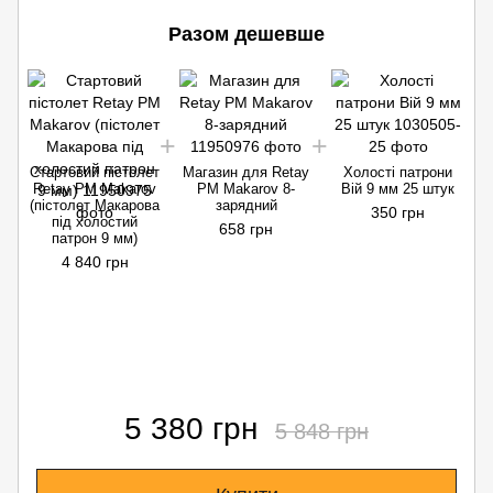
Разом дешевше
Стартовий пістолет
Магазин для Retay
Холості патрони
С
Retay PM Makarov
PM Makarov 8-
Вій 9 мм 25 штук
(пістолет Макарова
зарядний
(
350 грн
під холостий
658 грн
патрон 9 мм)
4 840 грн
5 380 грн
5 848 грн