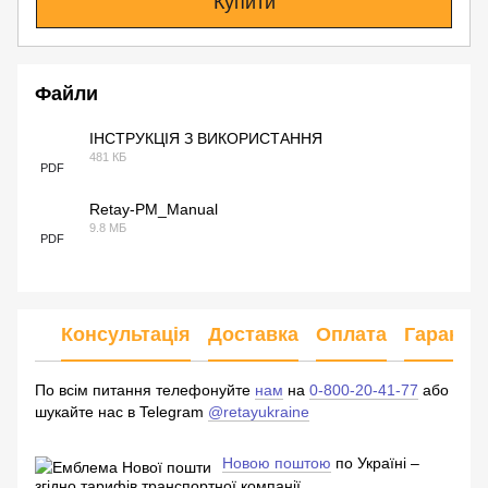
Купити
Файли
ІНСТРУКЦІЯ З ВИКОРИСТАННЯ
481 КБ
PDF
Retay-PM_Manual
9.8 МБ
PDF
Консультація
Доставка
Оплата
Гарантія
По всім питання телефонуйте
нам
на
0-800-20-41-77
або
шукайте нас в Telegram
@retayukraine
Новою поштою
по Україні –
згідно тарифів транспортної компанії.