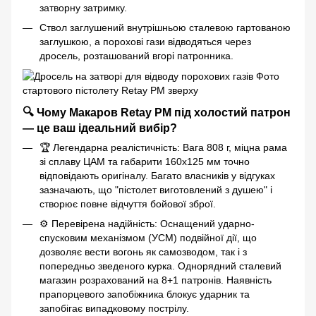
затворну затримку.
Ствол заглушений внутрішньою сталевою гартованою
заглушкою, а порохові гази відводяться через
дросель, розташований вгорі патронника.
🔍 Чому Макаров Retay PM під холостий патрон
— це ваш ідеальний вибір?
🏆 Легендарна реалістичність: Вага 808 г, міцна рама
зі сплаву ЦАМ та габарити 160х125 мм точно
відповідають оригіналу. Багато власників у відгуках
зазначають, що "пістолет виготовлений з душею" і
створює повне відчуття бойової зброї.
⚙️ Перевірена надійність: Оснащений ударно-
спусковим механізмом (УСМ) подвійної дії, що
дозволяє вести вогонь як самозводом, так і з
попередньо зведеного курка. Однорядний сталевий
магазин розрахований на 8+1 патронів. Наявність
прапорцевого запобіжника блокує ударник та
запобігає випадковому пострілу.