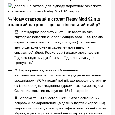
🔍 Чому стартовий пістолет Retay Mod 92 під
холостий патрон — це ваш ідеальний вибір?
🏆 Легендарна реалістичність: Пістолет на 98%
відтворює бойовий аналог. Солідна вага 1155 грамів,
корпус з металевого сплаву (силумін) та сталеві
внутрішні компоненти забезпечують відчуття
справжньої зброї. Користувачі відзначають, що він
"чудово сидить у руці" та має "ідеальну вагу для
тренувань".
⚙️ Перевірена надійність: Оснащений
напівавтоматичною системою та ударно-спусковим
механізмом (УСМ) подвійної дії, що дозволяє стріляти
як із попередньо зведеним курком, так і самозводом.
Сталевий магазин вміщує аж 15+1 патронів,
🛡️ Безпека та 100% легальність: Ствол оснащений
яскравим помаранчевим (в деяких партіях червоним)
маркером, що візуально ідентифікує його як небойову
зброю, а двосторонній запобіжник гарантує високий