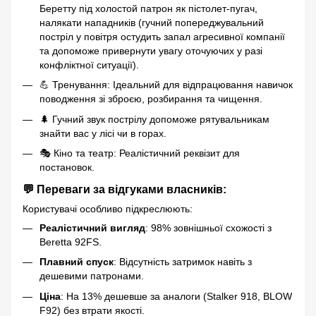
Беретту під холостой патрон як пістолет-пугач,
налякати нападників (гучний попереджувальний
постріл у повітря остудить запал агресивної компанії
та допоможе привернути увагу оточуючих у разі
конфліктної ситуації).
💪 Тренування: Ідеальний для відпрацювання навичок
поводження зі зброєю, розбирання та чищення.
🌲 Гучний звук пострілу допоможе рятувальникам
знайти вас у лісі чи в горах.
🎭 Кіно та театр: Реалістичний реквізит для
постановок.
💬 Переваги за відгуками власників:
Користувачі особливо підкреслюють:
Реалістичний вигляд
: 98% зовнішньої схожості з
Beretta 92FS.
Плавний спуск
: Відсутність затримок навіть з
дешевими патронами.
Ціна
: На 13% дешевше за аналоги (Stalker 918, BLOW
F92) без втрати якості.