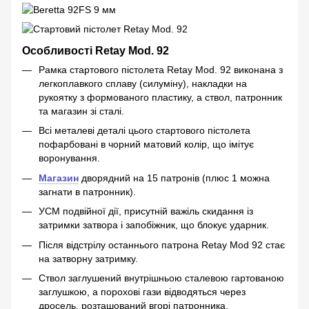
Особливості Retay Mod. 92
Рамка стартового пістолета Retay Mod. 92 виконана з
легкоплавкого сплаву (силуміну), накладки на
рукоятку з формованого пластику, а ствол, патронник
та магазин зі сталі.
Всі металеві деталі цього стартового пістолета
пофарбовані в чорний матовий колір, що імітує
воронування.
Магазин
дворядний на 15 патронів (плюс 1 можна
загнати в патронник).
УСМ подвійної дії, присутній важіль скидання із
затримки затвора і запобіжник, що блокує ударник.
Після відстрілу останнього патрона Retay Mod 92 стає
на затворну затримку.
Ствол заглушений внутрішньою сталевою гартованою
заглушкою, а порохові гази відводяться через
дросель, розташований вгорі патронника.