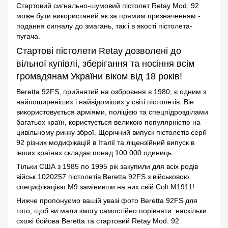
Стартовий сигнально-шумовий пістолет Retay Mod. 92
може бути використаний як за прямим призначенням -
подання сигналу до змагань, так і в якості пістолета-
пугача.
Стартові пістолети Retay дозволені до
вільної купівлі, зберігання та носіння всім
громадянам України віком від 18 років!
Beretta 92FS, прийнятий на озброєння в 1980, є одним з
найпоширеніших і найвідоміших у світі пістолетів. Він
використовується арміями, поліцією та спецпідрозділами
багатьох країн, користується великою популярністю на
цивільному ринку зброї. Щорічний випуск пістолетів серії
92 різних модифікацій в Італії та ліцензійний випуск в
інших країнах складає понад 100 000 одиниць.
Тільки США з 1985 по 1995 рік закупили для всіх родів
військ 1020257 пістолетів Beretta 92FS з військовою
специфікацією M9 замінивши на них свій Colt M1911!
Нижче пропонуємо вашій увазі фото Beretta 92FS для
того, щоб ви мали змогу самостійно порівняти: наскільки
схожі бойова Beretta та стартовий Retay Mod. 92