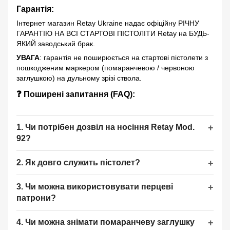
Гарантія
:
Інтернет магазин Retay Ukraine надає офіційну РІЧНУ
ГАРАНТІЮ НА ВСІ СТАРТОВІ ПІСТОЛІТИ Retay на БУДЬ-
ЯКИЙ заводський брак.
УВАГА
: гарантія не поширюється на стартові пістолети з
пошкодженим маркером (помаранчевою / червоною
заглушкою) на дульному зрізі ствола.
❓ Поширені запитання (FAQ):
1. Чи потрібен дозвіл на носіння Retay Mod.
92?
2. Як довго служить пістолет?
3. Чи можна використовувати перцеві
патрони?
4. Чи можна знімати помаранчеву заглушку