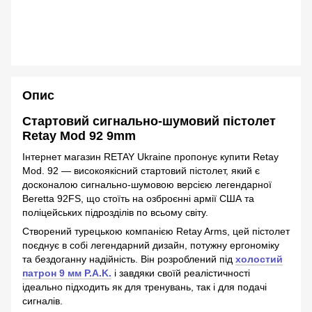
Опис
Стартовий сигнально-шумовий пістолет
Retay Mod 92 9mm
Інтернет магазин RETAY Ukraine пропонує купити Retay
Mod. 92 — високоякісний стартовий пістолет, який є
досконалою сигнально-шумовою версією легендарної
Beretta 92FS, що стоїть на озброєнні армії США та
поліцейських підрозділів по всьому світу.
Створений турецькою компанією Retay Arms, цей пістолет
поєднує в собі легендарний дизайн, потужну ергономіку
та бездоганну надійність. Він розроблений під
холостий
патрон 9 мм P.A.K.
і завдяки своїй реалістичності
ідеально підходить як для тренувань, так і для подачі
сигналів.