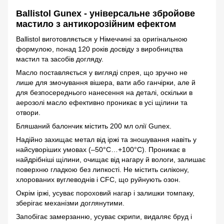
Ballistol Gunex - універсальне збройове
мастило з антикорозійним ефектом
Ballistol виготовляється у Німеччині за оригінальною
формулою, понад 120 років досвіду з виробництва
мастил та засобів догляду.
Масло поставляється у вигляді спрея, що зручно не
лише для змочування вішера, вати або ганчірки, але й
для безпосереднього нанесення на деталі, оскільки в
аерозолі масло ефективно проникає в усі щілини та
отвори.
Бляшаний балончик містить 200 мл олії Gunex.
Надійно захищає метал від іржі та зношування навіть у
найсуворіших умовах (–50°C…+100°C). Проникає в
найдрібніші щілини, очищає від нагару й вологи, залишає
поверхню гладкою без липкості. Не містить силікону,
хлорованих вуглеводнів і CFC, що руйнують озон.
Окрім іржі, усуває пороховий нагар і залишки томпаку,
зберігає механізми доглянутими.
Запобігає замерзанню, усуває скрипи, видаляє бруд і