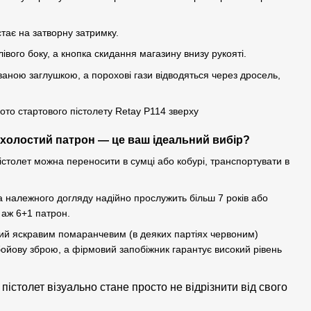
стає на затворну затримку.
івого боку, а кнопка скидання магазину внизу рукояті.
аною заглушкою, а порохові гази відводяться через дросель,
д холостий патрон — це ваш ідеальний вибір?
істолет можна переносити в сумці або кобурі, транспортувати в
за належного догляду надійно прослужить більш 7 років або
 аж 6+1 патрон.
ний яскравим помаранчевим (в деяких партіях червоним)
бойову зброю, а фірмовий запобіжник гарантує високий рівень
 пістолет візуально стане просто не відрізнити від свого