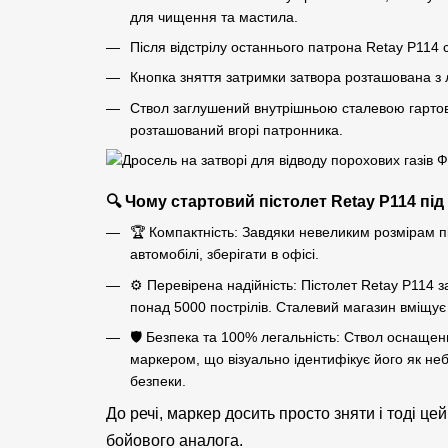
для чищення та мастила.
Після відстрілу останнього патрона Retay P114 
Кнопка зняття затримки затвора розташована з л
Ствол заглушений внутрішньою сталевою гартов
розташований вгорі патронника.
🔍 Чому стартовий пістолет Retay P114 пі
🏆 Компактність: Завдяки невеликим розмірам п
автомобілі, зберігати в офісі.
⚙️ Перевірена надійність: Пістолет Retay P114 
понад 5000 пострілів. Сталевий магазин вміщує
🛡️ Безпека та 100% легальність: Ствол оснаще
маркером, що візуально ідентифікує його як не
безпеки.
До речі, маркер досить просто зняти і тоді цей
бойового аналога.