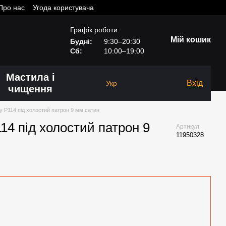
Про нас
Угода користувача
Графік роботи:
Мій кошик
Будні:
9:30–20:30
Сб:
10:00–19:00
Мастила і
Вхід
Укр
чищення
y P114 під холостий патрон 9 мм сатин
14 під холостий патрон 9
Артикул
11950328