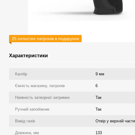
25 холостих патронів в подарунок
Характеристики
Калібр
9 мм
Ємність магазину, патронів
6
Наявність затворної затримки
Так
Ручний запобіжник
Так
Вивід газів
Отвір у верхній части
Довжина, мм
133