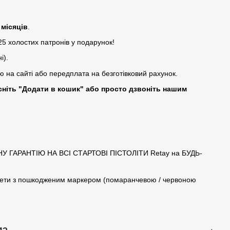
 місяців
.
25 холостих патронів у подарунок!
і).
ю на сайті або передплата на безготівковий рахунок.
сніть "Додати в кошик" або просто дзвоніть нашим
РІЧНУ ГАРАНТІЮ НА ВСІ СТАРТОВІ ПІСТОЛІТИ Retay на БУДЬ-
толети з пошкодженим маркером (помаранчевою / червоною