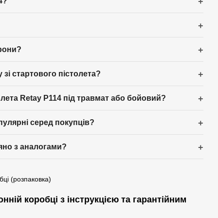
4?
рони?
 зі стартового пістолета?
лета Retay P114 під травмат або бойовий?
опулярні серед покупців?
няно з аналогами?
нній коробці з інструкцією та гарантійним