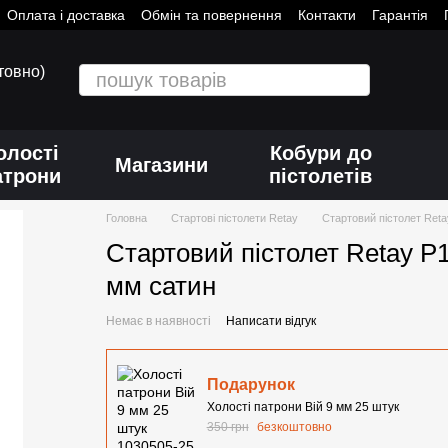
Оплата і доставка
Обмін та повернення
Контакти
Гарантія
товно)
олості
Кобури до
Магазини
атрони
пістолетів
Головна
Стартові пістолети Retay
Стартовий пістолет Reta
Стартовий пістолет Retay P1
мм сатин
Немає в наявності
Написати відгук
Подарунок
Холості патрони Вій 9 мм 25 штук
350 грн
безкоштовно