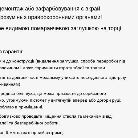
 демонтаж або зафарбовування є вкрай
розумінь з правоохоронними органами!
 гарантії:
ін до конструкції (видалення заглушки, спроба переробки під
лочином і може спричинити втрату зброї та травми.
ії та довговічності механізму уникайте послідовного відстрілу
вживанням).
редньо біля вуха, це може призвести до серйозного
о, утримуючи пістолет у витягнутій вперед або догори руці.
обливо в приміщенні.
бов’язково проводьте чищення ствола та механізмів від
лої та безперебійної роботи.