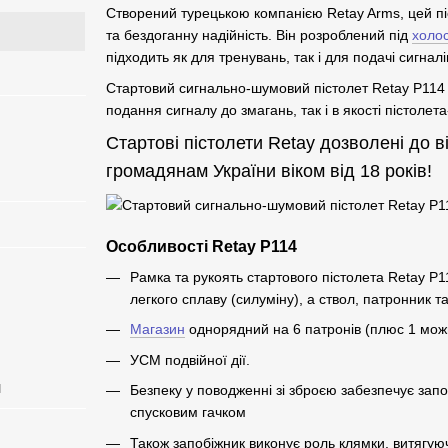
Створений турецькою компанією Retay Arms, цей пі
та бездоганну надійність. Він розроблений під
холос
підходить як для тренувань, так і для подачі сигналі
Стартовий сигнально-шумовий пістолет Retay P114
подання сигналу до змагань, так і в якості пістолет
Стартові пістолети Retay дозволені до ві
громадянам України віком від 18 років!
Особливості Retay P114
Рамка та рукоять стартового пістолета Retay P1
легкого сплаву (силуміну), а ствол, патронник та
Магазин
однорядний на 6 патронів (плюс 1 можн
УСМ подвійної дії.
я
Безпеку у поводженні зі зброєю забезпечує зап
спусковим гачком
Також запобіжник виконує роль клямки, витягую