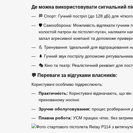
Де можна використовувати сигнальний піс
🏁 Спорт: Гучний постріл (до 128 дБ) для чіткого
🛡️ Самооборона: Можливість відлякати гучним п
холостой патрон як пістолет-пугач, налякати на
запал агресивної компанії та допоможе приверну
💪 Тренування: Ідеальний для відпрацювання н
🌲 Гучний звук пострілу допоможе рятувальникам 
🎭 Кіно та театр: Реалістичний реквізит для пос
💬 Переваги за відгуками власників:
Користувачі особливо підкреслюють:
Практичність:
Користувачі відзначають, що він
прихованому носінні.
Зручне обслуговування:
процес розбирання д
Плавна робота:
УСМ працює чітко, без затримок