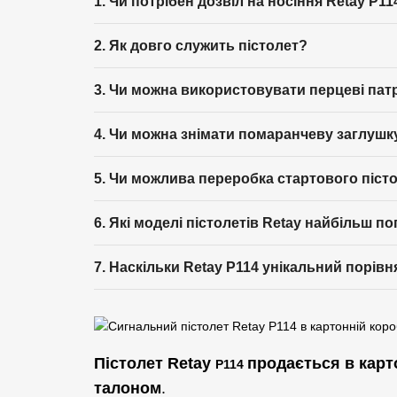
1. Чи потрібен дозвіл на носіння Retay P11
2. Як довго служить пістолет?
3. Чи можна використовувати перцеві пат
4. Чи можна знімати помаранчеву заглушку
5. Чи можлива переробка стартового пісто
6. Які моделі пістолетів Retay найбільш п
7. Наскільки Retay P114 унікальний порів
Пістолет Retay
продається в карто
P114
талоном
.