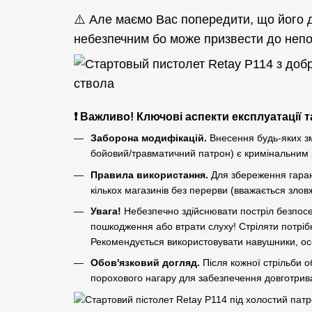
⚠️ Але маємо Вас попередити, що його
небезпечним бо може призвести до непо
❗ Важливо! Ключові аспекти експлуатації та
Заборона модифікацій.
Внесення будь-яких зм
бойовий/травматичний патрон) є кримінальним з
Правила використання.
Для збереження гарант
кількох магазинів без перерви (вважається зло
Увага!
Небезпечно здійснювати постріл безпосе
пошкодження або втрати слуху! Стріляти потрібн
Рекомендується використовувати навушники, ос
Обов'язковий догляд.
Після кожної стрільби о
порохового нагару для забезпечення довготрива