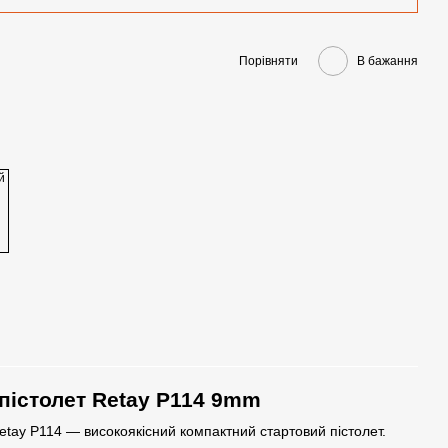
Порівняти
В бажання
пістолет Retay P114 9mm
etay P114 — високоякісний компактний стартовий пістолет.