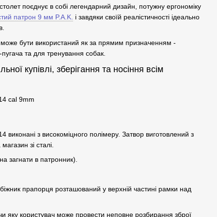
столет поєднує в собі легендарний дизайн, потужну ергономіку
тий патрон 9 мм P.A.K.
і завдяки своїй реалістичності ідеально
в.
 може бути використаний як за прямим призначенням -
а-пугача та для тренування собак.
льної купівлі, зберігання та носіння всім
14 виконані з високоміцного полімеру. Затвор виготовлений з
 магазин зі сталі.
а загнати в патронник).
обіжник прапорця розташований у верхній частині рамки над
чи яку користувач може провести неповне розбирання зброї