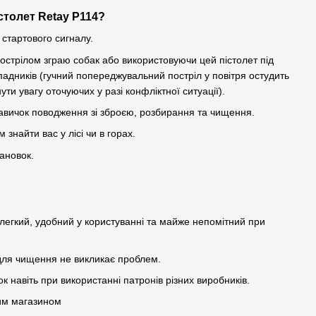
толет Retay P114?
 стартового сигналу.
острілом зграю собак або використовуючи цей пістолет під
падників (гучний попереджувальний постріл у повітря остудить
ти увагу оточуючих у разі конфліктної ситуації).
авичок поводження зі зброєю, розбирання та чищення.
знайти вас у лісі чи в горах.
тановок.
 легкий, удобний у користуванні та майже непомітний при
ля чищення не викликає проблем.
 навіть при використанні патронів різних виробників.