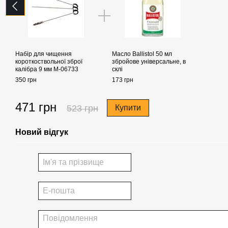
Набір для чищення
Масло Ballistol 50 мл
короткоствольної зброї
збройове універсальне, в
калібра 9 мм M-06733
склі
350 грн
173 грн
471 грн
523 грн
Купити
Новий відгук