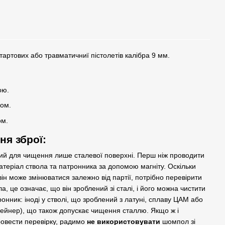
артових або травматичниї пістолетів калібра 9 мм.
ою.
ом.
ом.
я зброї:
ий для чищення лише сталевої поверхні. Перш ніж проводити
еріал ствола та патронника за допомою магніту. Оскільки
ін може змінюватися залежно від партії, потрібно перевірити
Разом дешевше
, це означає, що він зроблений зі сталі, і його можна чистити
нник: іноді у стволі, що зроблений з латуні, сплаву ЦАМ або
лейнер), що також допускає чищення сталлю. Якщо ж і
ровести перевірку, радимо
не використовувати
шомпол зі