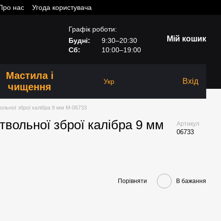
Про нас
Угода користувача
Графік роботи:
Мій кошик
Будні:
9:30–20:30
Сб:
10:00–19:00
Мастила і
Вхід
Укр
чищення
ольної зброї калібра 9 мм M-06733
твольної зброї калібра 9 мм
Артикул
06733
Порівняти
В бажання