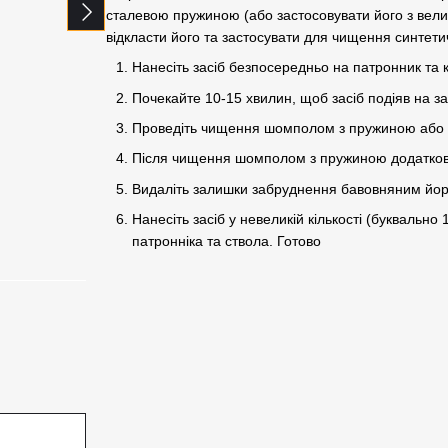
сталевою пружиною (або застосовувати його з вели
відкласти його та застосувати для чищення синтети
Набір для
Стартовий
Магазин для
Нанесіть засіб безпосередньо на патронник та 
чищення
пістолет Retay
Retay PM Makar
короткоствольної
PM Makarov
8-зарядний
Почекайте 10-15 хвилин, щоб засіб подіяв на з
зброї калібра 9
(пістолет
658 грн
мм M-06733
Макарова під
Проведіть чищення шомполом з пружиною або 
холостий патрон
350 грн
9 мм)
Після чищення шомполом з пружиною додатков
4 840 грн
Видаліть залишки забруднення бавовняним йо
Нанесіть засіб у невеликій кількості (буквально
5 702 грн
6 198 грн
Купити
патронніка та ствола. Готово