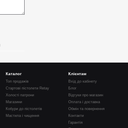
я
Каталог
Клієнтам
Топ продажів
Вхід до кабінету
Стартові пістолети Retay
Блог
Холості патрони
Відгуки про магазин
Магазини
Оплата і доставка
Кобури до пістолетів
Обмін та повернення
Мастила і чищення
Контакти
Гарантія