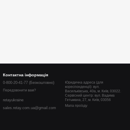
Контактна інформація
0-800-20-41-77 (Безкоштовно)
Юридична адреса (для
кореспонденції): вул.
Передзвонити вам?
Васильківська, 40а, м. Київ, 03022.
Сервісний центр: вул. Вадима
Гетьмана, 27, м. Київ, 03056
retayukraine
Мапа проїзду
sales.retay.com.ua@gmail.com