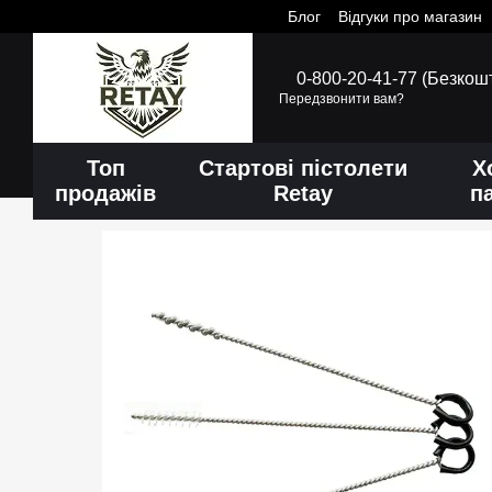
Блог
Відгуки про магазин
Перейти до основного контенту
0-800-20-41-77 (Безкош
Передзвонити вам?
Топ
Стартові пістолети
Х
продажів
Retay
п