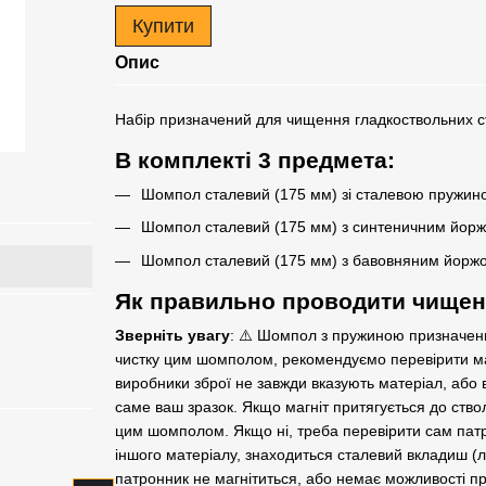
Купити
Опис
Набір призначений для чищення гладкоствольних ст
В комплекті 3 предмета:
Шомпол сталевий (175 мм) зі сталевою пружин
Шомпол сталевий (175 мм) з синтеничним йорж
Шомпол сталевий (175 мм) з бавовняним йорж
Як правильно проводити чищенн
Зверніть увагу
: ⚠️ Шомпол з пружиною призначен
чистку цим шомполом, рекомендуємо перевірити мат
виробники зброї не завжди вказують матеріал, або в
Разом дешевше
саме ваш зразок. Якщо магніт притягується до ствола
цим шомполом. Якщо ні, треба перевірити сам патро
іншого матеріалу, знаходиться сталевий вкладиш (
патронник не магнітиться, або немає можливості п