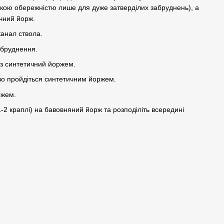
кою обережністю лише для дуже затверділих забруднень), а
чний йорж.
Холості патрони
канал ствола.
ov
Вій 9 мм 25 штук
абруднення.
350 грн
Набір для чищення
Стартовий пістолет
короткоствольної зброї
Retay PM Makarov
з синтетичний йоржем.
калібра 9 мм M-06733
(пістолет Макарова пі
холостий патрон 9 мм
350 грн
о пройдіться синтетичним йоржем.
4 840 грн
ржем.
 1-2 краплі) на бавовняний йорж та розподіліть всередині
5 097 грн
5 540 грн
Купити