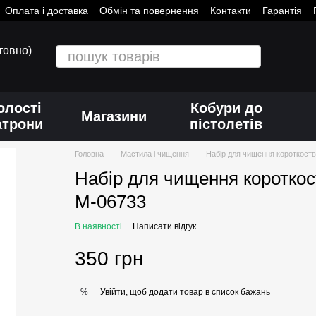
Оплата і доставка
Обмін та повернення
Контакти
Гарантія
товно)
олості
Кобури до
Магазини
атрони
пістолетів
Головна
Мастила і чищення
Набір для чищення короткоств
Набір для чищення короткос
M-06733
В наявності
Написати відгук
350 грн
Увійти, щоб додати товар в список бажань
%