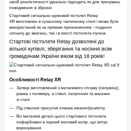
своїй реалістичності ідеально підходить як для тренувань
поводження зі зброєю.
Стартовий сигнально-шумовий пістолет Retay
XR виготовлен в сучасному тактичному стилі і може бути
використаний як за прямим призначенням - подання
сигналу до змагань, так і в якості пістолета-пугача.
Стартові пістолети Retay дозволені до
вільної купівлі, зберігання та носіння всім
громадянам України віком від 18 років!
Особливості Retay XR
Затвор виготовлений з металевого сплаву (силуміну),
рамка з полімеру, а ствол, патронник та магазин
зі сталі.
Під стволом присутня планка weaver/picatinny.
Всі металеві деталі цього стартового пістолета
пофарбовані в чорний матовий колір, що імітує
воронування.