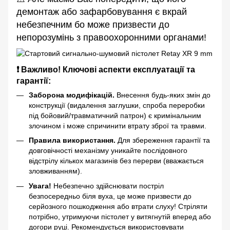
демонтаж або зафарбовування є вкрай
небезпечним бо може призвести до
непорозумінь з правоохоронними органами!
❗ Важливо! Ключові аспекти експлуатації та
гарантії:
Заборона модифікацій.
Внесення будь-яких змін до
конструкції (видалення заглушки, спроба переробки
під бойовий/травматичний патрон) є кримінальним
злочином і може спричинити втрату зброї та травми.
Правила використання.
Для збереження гарантії та
довговічності механізму уникайте послідовного
відстрілу кількох магазинів без перерви (вважається
зловживанням).
Увага!
Небезпечно здійснювати постріл
безпосередньо біля вуха, це може призвести до
серйозного пошкодження або втрати слуху! Стріляти
потрібно, утримуючи пістолет у витягнутій вперед або
догори руці. Рекомендується використовувати