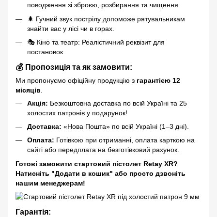
поводження зі зброєю, розбирання та чищення.
🌲 Гучний звук пострілу допоможе рятувальникам
знайти вас у лісі чи в горах.
🎭 Кіно та театр: Реалістичний реквізит для
постановок.
💰 Пропозиція та як замовити:
Ми пропонуємо офіційну продукцію з
гарантією 12
місяців
.
Акція:
Безкоштовна доставка по всій Україні та 25
холостих патронів у подарунок!
Доставка:
«Нова Пошта» по всій Україні (1–3 дні).
Оплата:
Готівкою при отриманні, оплата карткою на
сайті або передплата на безготівковий рахунок.
Готові замовити стартовий пістолет Retay
XR
?
Натисніть "Додати в кошик" або просто дзвоніть
нашим менеджерам!
Гарантія
: