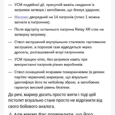
УСМ подвійної дії, присутній важіль скидання із
затримки затвора і запобіжник, що блокує ударник.
Магазин
дворядний на 14 патронів (плюс 1 можна
загнати в патронник).
Після відстрілу останнього патрона Retay XR стає на
затворну затримку.
Ствол заглушений внутрішньою сталевою гартованою
заглушкою, а порохові гази відводяться через
дросель, розташований вгорі патронника.
УСМ працює чітко, без затримок навіть при
використанні патронів різних виробників.
Ствол оснащений яскравим помаранчевим (в деяких
партіях червоним) маркером, що візуально
ідентифікує його як небойову зброю, а запобіжник
гарантує високий рівень безпеки.
До речі, маркер досить просто зняти і тоді цей
пістолет візуально стане просто не відрізнити від
свого бойового аналога.
⚠️ Але маємо Вас попередити, що його