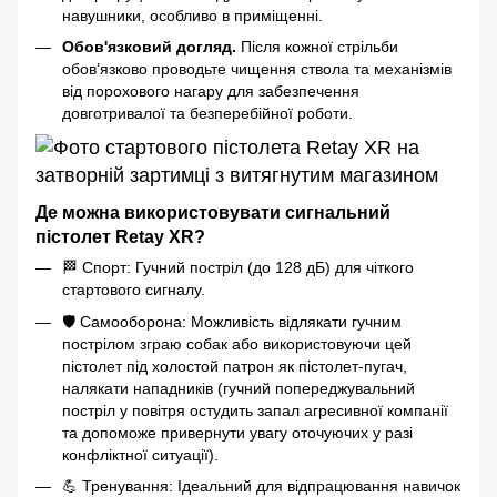
навушники, особливо в приміщенні.
Обов'язковий догляд.
Після кожної стрільби
обов’язково проводьте чищення ствола та механізмів
від порохового нагару для забезпечення
довготривалої та безперебійної роботи.
Де можна використовувати сигнальний
пістолет Retay XR?
🏁 Спорт: Гучний постріл (до 128 дБ) для чіткого
стартового сигналу.
🛡️ Самооборона: Можливість відлякати гучним
пострілом зграю собак або використовуючи цей
пістолет під холостой патрон як пістолет-пугач,
налякати нападників (гучний попереджувальний
постріл у повітря остудить запал агресивної компанії
та допоможе привернути увагу оточуючих у разі
конфліктної ситуації).
💪 Тренування: Ідеальний для відпрацювання навичок