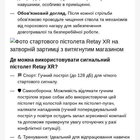
навушники, особливо в приміщенні.
Обов'язковий догляд.
Після кожної стрільби
обов’язково проводьте чищення ствола та механізмів
від порохового нагару для забезпечення
довготривалої та безперебійної роботи.
Де можна використовувати сигнальний
пістолет Retay XR?
🏁 Спорт: Гучний постріл (до 128 дБ) для чіткого
стартового сигналу.
🛡️ Самооборона: Можливість відлякати гучним
пострілом зграю собак або використовуючи цей
пістолет під холостой патрон як пістолет-пугач,
налякати нападників (гучний попереджувальний
постріл у повітря остудить запал агресивної компанії
та допоможе привернути увагу оточуючих у разі
конфліктної ситуації).
💪 Тренування: Ідеальний для відпрацювання навичок