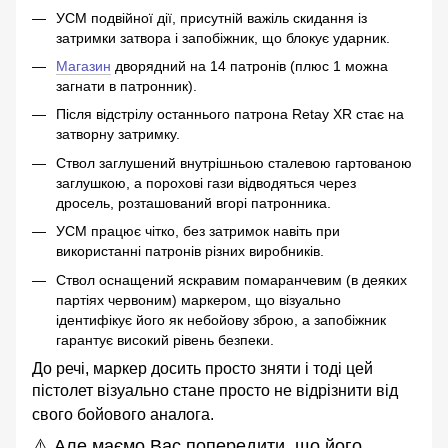
УСМ подвійної дії, присутній важіль скидання із
затримки затвора і запобіжник, що блокує ударник.
Магазин
дворядний на 14 патронів (плюс 1 можна
загнати в патронник).
Після відстрілу останнього патрона Retay XR стає на
затворну затримку.
Ствол заглушений внутрішньою сталевою гартованою
заглушкою, а порохові гази відводяться через
дросель, розташований вгорі патронника.
УСМ працює чітко, без затримок навіть при
використанні патронів різних виробників.
Ствол оснащений яскравим помаранчевим (в деяких
партіях червоним) маркером, що візуально
ідентифікує його як небойову зброю, а запобіжник
гарантує високий рівень безпеки.
До речі, маркер досить просто зняти і тоді цей
пістолет візуально стане просто не відрізнити від
свого бойового аналога.
⚠️ Але маємо Вас попередити, що його