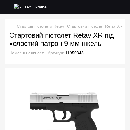
Стартові пістолети Retay
Стартовий пістолет Retay XR під
Стартовий пістолет Retay XR під
холостий патрон 9 мм нікель
Немає в наявності
Артикул:
11950343