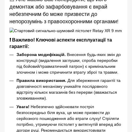
демонтаж або зафарбовування є вкрай
небезпечним бо може призвести до
непорозумінь з правоохоронними органами!
❗ Важливо! Ключові аспекти експлуатації та
гарантії:
Заборона модифікацій.
Внесення будь-яких змін до
конструкції (видалення заглушки, спроба переробки
під бойовий/травматичний патрон) є кримінальним
злочином і може спричинити втрату зброї та травми.
Правила використання.
Для збереження гарантії та
довговічності механізму уникайте послідовного
відстрілу кількох магазинів без перерви (вважається
зловживанням).
Увага!
Небезпечно здійснювати постріл
безпосередньо біля вуха, це може призвести до
серйозного пошкодження або втрати слуху! Стріляти
потрібно, утримуючи пістолет у витягнутій вперед або
догори руці. Рекомендується використовувати