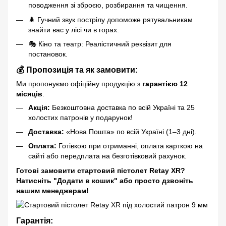
поводження зі зброєю, розбирання та чищення.
🌲 Гучний звук пострілу допоможе рятувальникам
знайти вас у лісі чи в горах.
🎭 Кіно та театр: Реалістичний реквізит для
постановок.
💰 Пропозиція та як замовити:
Ми пропонуємо офіційну продукцію з
гарантією 12
місяців
.
Акція:
Безкоштовна доставка по всій Україні та 25
холостих патронів у подарунок!
Доставка:
«Нова Пошта» по всій Україні (1–3 дні).
Оплата:
Готівкою при отриманні, оплата карткою на
сайті або передплата на безготівковий рахунок.
Готові замовити стартовий пістолет Retay
XR
?
Натисніть "Додати в кошик" або просто дзвоніть
нашим менеджерам!
Гарантія
: