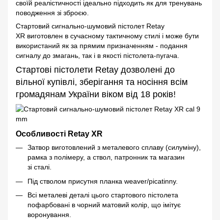
своїй реалістичності ідеально підходить як для тренувань
поводження зі зброєю.
Стартовий сигнально-шумовий пістолет Retay
XR виготовлен в сучасному тактичному стилі і може бути
використаний як за прямим призначенням - подання
сигналу до змагань, так і в якості пістолета-пугача.
Стартові пістолети Retay дозволені до
вільної купівлі, зберігання та носіння всім
громадянам України віком від 18 років!
Особливості Retay XR
Затвор виготовлений з металевого сплаву (силуміну),
рамка з полімеру, а ствол, патронник та магазин
зі сталі.
Під стволом присутня планка weaver/picatinny.
Всі металеві деталі цього стартового пістолета
пофарбовані в чорний матовий колір, що імітує
воронування.