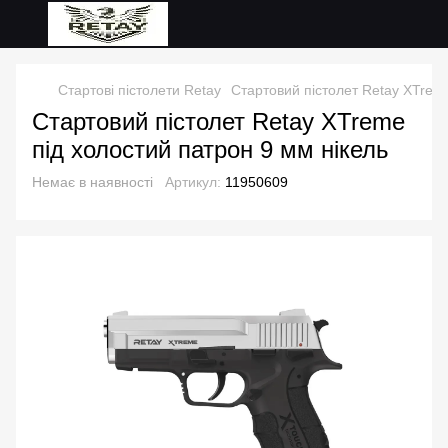
Стартові пістолети Retay
Стартовий пістолет Retay XTreme
Стартовий пістолет Retay XTreme
під холостий патрон 9 мм нікель
Немає в наявності
Артикул:
11950609