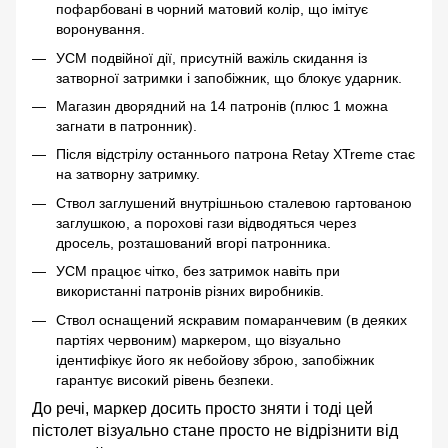
пофарбовані в чорний матовий колір, що імітує
воронування.
УСМ подвійної дії, присутній важіль скидання із
затворної затримки і запобіжник, що блокує ударник.
Магазин дворядний на 14 патронів (плюс 1 можна
загнати в патронник).
Після відстрілу останнього патрона Retay XTreme стає
на затворну затримку.
Ствол заглушений внутрішньою сталевою гартованою
заглушкою, а порохові гази відводяться через
дросель, розташований вгорі патронника.
УСМ працює чітко, без затримок навіть при
використанні патронів різних виробників.
Ствол оснащений яскравим помаранчевим (в деяких
партіях червоним) маркером, що візуально
ідентифікує його як небойову зброю, запобіжник
гарантує високий рівень безпеки.
До речі, маркер досить просто зняти і тоді цей
пістолет візуально стане просто не відрізнити від