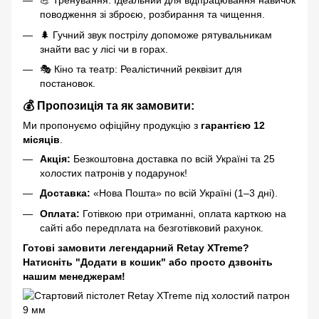
💪 Тренування: Ідеальний для відпрацювання навичок
поводження зі зброєю, розбирання та чищення.
🌲 Гучний звук пострілу допоможе рятувальникам
знайти вас у лісі чи в горах.
🎭 Кіно та театр: Реалістичний реквізит для
постановок.
💰 Пропозиція та як замовити:
Ми пропонуємо офіційну продукцію з
гарантією 12
місяців
.
Акція:
Безкоштовна доставка по всій Україні та 25
холостих патронів у подарунок!
Доставка:
«Нова Пошта» по всій Україні (1–3 дні).
Оплата:
Готівкою при отриманні, оплата карткою на
сайті або передплата на безготівковий рахунок.
Готові замовити легендарний Retay XTreme?
Натисніть "Додати в кошик" або просто дзвоніть
нашим менеджерам!