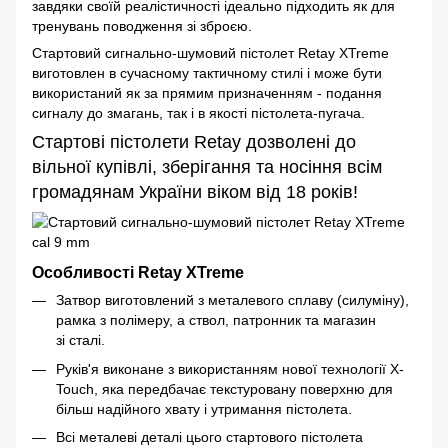
завдяки своїй реалістичності ідеально підходить як для
тренувань поводження зі зброєю.
Стартовий сигнально-шумовий пістолет Retay XTreme
виготовлен в сучасному тактичному стилі і може бути
використаний як за прямим призначенням - подання
сигналу до змагань, так і в якості пістолета-пугача.
Стартові пістолети Retay дозволені до
вільної купівлі, зберігання та носіння всім
громадянам України віком від 18 років!
Особливості Retay XTreme
Затвор виготовлений з металевого сплаву (силуміну),
рамка з полімеру, а ствол, патронник та магазин
зі сталі.
Руків'я виконане з використанням нової технології X-
Touch, яка передбачає текстуровану поверхню для
більш надійного хвату і утримання пістолета.
Всі металеві деталі цього стартового пістолета