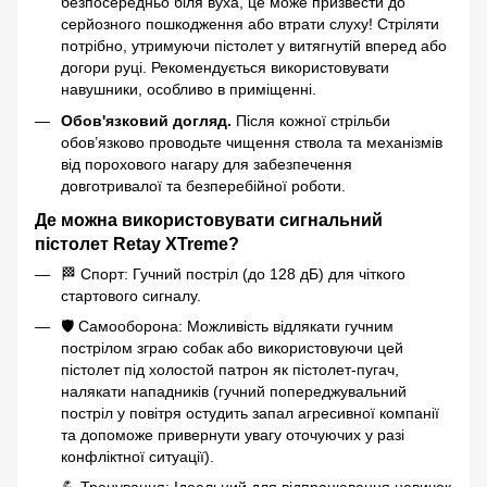
безпосередньо біля вуха, це може призвести до
серйозного пошкодження або втрати слуху! Стріляти
потрібно, утримуючи пістолет у витягнутій вперед або
догори руці. Рекомендується використовувати
навушники, особливо в приміщенні.
Обов'язковий догляд.
Після кожної стрільби
обов’язково проводьте чищення ствола та механізмів
від порохового нагару для забезпечення
довготривалої та безперебійної роботи.
Де можна використовувати сигнальний
пістолет Retay XTreme?
🏁 Спорт: Гучний постріл (до 128 дБ) для чіткого
стартового сигналу.
🛡️ Самооборона: Можливість відлякати гучним
пострілом зграю собак або використовуючи цей
пістолет під холостой патрон як пістолет-пугач,
налякати нападників (гучний попереджувальний
постріл у повітря остудить запал агресивної компанії
та допоможе привернути увагу оточуючих у разі
конфліктної ситуації).