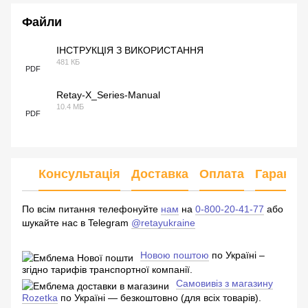
Файли
ІНСТРУКЦІЯ З ВИКОРИСТАННЯ
481 КБ
PDF
Retay-X_Series-Manual
10.4 МБ
PDF
Консультація
Доставка
Оплата
Гарантія
По всім питання телефонуйте
нам
на
0-800-20-41-77
або
шукайте нас в Telegram
@retayukraine
Новою поштою
по Україні –
згідно тарифів транспортної компанії.
Самовивіз з магазину
Rozetka
по Україні — безкоштовно (для всіх товарів).