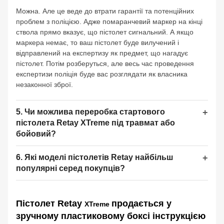
Можна. Але це веде до втрати гарантії та потенційних
проблем з поліцією. Адже помаранчевий маркер на кінці
ствола прямо вказує, що пістолет сигнальний. А якщо
маркера немає, то ваш пістолет буде вилучений і
відправлений на експертизу як предмет, що нагадує
пістолет. Потім розберуться, але весь час проведення
експертизи поліція буде вас розглядати як власника
незаконної зброї.
5. Чи можлива переробка стартового
пістолета Retay XTreme під травмат або
бойовий?
6. Які моделі пістолетів Retay найбільш
популярні серед покупців?
Пістолет Retay
продається у
XTreme
зручному пластиковому боксі інструкцією