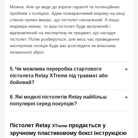
Можна. Але це веде до втрати гарантії та потенційних
проблем з поліцією. Адже помаранчевий маркер на кінці
ствола прямо вказує, що пістолет сигнальний. А якщо
маркера немає, то ваш пістолет буде вилучений і
відправлений на експертизу як предмет, що нагадує
пістолет. Потім розберуться, але весь час проведення
експертизи поліція буде вас розглядати як власника
незаконної зброї.
5. Чи можлива переробка стартового
пістолета Retay XTreme під травмат або
бойовий?
6. Які моделі пістолетів Retay найбільш
популярні серед покупців?
Пістолет Retay
продається у
XTreme
зручному пластиковому боксі інструкцією