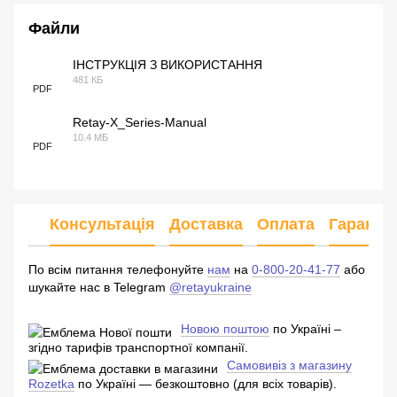
Файли
ІНСТРУКЦІЯ З ВИКОРИСТАННЯ
481 КБ
PDF
Retay-X_Series-Manual
10.4 МБ
PDF
Консультація
Доставка
Оплата
Гарантія
По всім питання телефонуйте
нам
на
0-800-20-41-77
або
шукайте нас в Telegram
@retayukraine
Новою поштою
по Україні –
згідно тарифів транспортної компанії.
Самовивіз з магазину
Rozetka
по Україні — безкоштовно (для всіх товарів).