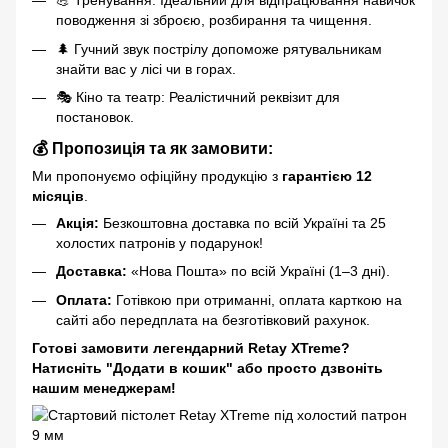
💪 Тренування: Ідеальний для відпрацювання навичок
поводження зі зброєю, розбирання та чищення.
🌲 Гучний звук пострілу допоможе рятувальникам
знайти вас у лісі чи в горах.
🎭 Кіно та театр: Реалістичний реквізит для
постановок.
💰 Пропозиція та як замовити:
Ми пропонуємо офіційну продукцію з
гарантією 12
місяців
.
Акція:
Безкоштовна доставка по всій Україні та 25
холостих патронів у подарунок!
Доставка:
«Нова Пошта» по всій Україні (1–3 дні).
Оплата:
Готівкою при отриманні, оплата карткою на
сайті або передплата на безготівковий рахунок.
Готові замовити легендарний Retay XTreme?
Натисніть "Додати в кошик" або просто дзвоніть
нашим менеджерам!