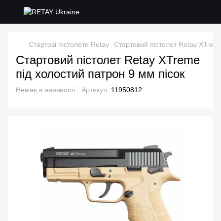
Стартові пістолети Retay
Стартовий пістолет Retay XTreme
Стартовий пістолет Retay XTreme
під холостий патрон 9 мм пісок
Немає в наявності
Артикул:
11950812