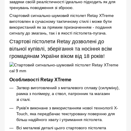
завдяки своїй реалістичності ідеально підходить як для
тренувань поводження зі зброєю.
Стартовий сигнально-шумовий пістолет Retay XTreme
виготовлен в сучасному тактичному стилі і може бути
використаний як за прямим призначенням - подання
сигналу до змагань, так і в якості пістолета-пугача.
Стартові пістолети Retay дозволені до
вільної купівлі, зберігання та носіння всім
громадянам України віком від 18 років!
Особливості Retay XTreme
Затвор виготовлений з металевого сплаву (силуміну),
рамка з полімеру, а ствол, патронник та магазин
зі сталі.
Руків'я виконане з використанням нової технології X-
Touch, яка передбачає текстуровану поверхню для
більш надійного хвату і утримання пістолета.
Всі металеві деталі цього стартового пістолета