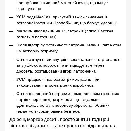
пофарбовані в чорний матовий колір, що імітує
воронування.
УСМ подвійної дії, присутній важіль скидання із
затворної затримки і запобіжник, що блокує ударник.
Магазин дворядний на 14 патронів (плюс 1 можна
загнати в патронник).
Після відстрілу останнього патрона Retay XTreme стає
на затворну затримку.
Ствол заглушений внутрішньою сталевою гартованою
заглушкою, а порохові гази відводяться через
дросель, розташований вгорі патронника.
УСМ працює чітко, без затримок навіть при
використанні патронів різних виробників.
Ствол оснащений яскравим помаранчевим (в деяких
партіях червоним) маркером, що візуально
ідентифікує його як небойову зброю, запобіжник
гарантує високий рівень безпеки.
До речі, маркер досить просто зняти і тоді цей
пістолет візуально стане просто не відрізнити від