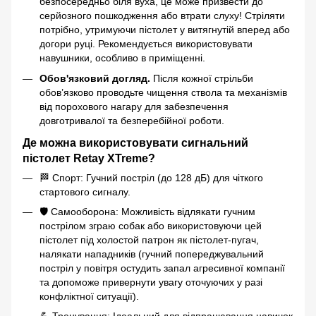
безпосередньо біля вуха, це може призвести до
серйозного пошкодження або втрати слуху! Стріляти
потрібно, утримуючи пістолет у витягнутій вперед або
догори руці. Рекомендується використовувати
навушники, особливо в приміщенні.
Обов'язковий догляд.
Після кожної стрільби
обов’язково проводьте чищення ствола та механізмів
від порохового нагару для забезпечення
довготривалої та безперебійної роботи.
Де можна використовувати сигнальний
пістолет Retay XTreme?
🏁 Спорт: Гучний постріл (до 128 дБ) для чіткого
стартового сигналу.
🛡️ Самооборона: Можливість відлякати гучним
пострілом зграю собак або використовуючи цей
пістолет під холостой патрон як пістолет-пугач,
налякати нападників (гучний попереджувальний
постріл у повітря остудить запал агресивної компанії
та допоможе привернути увагу оточуючих у разі
конфліктної ситуації).